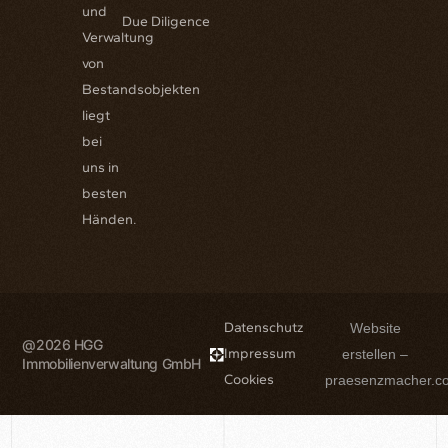
und
Due Diligence
Verwaltung
von
Bestandsobjekten
liegt
bei
uns in
besten
Händen.
Datenschutz
Website
@2026 HGG
Impressum
erstellen –
Immobilienverwaltung GmbH
Cookies
praesenzmacher.c