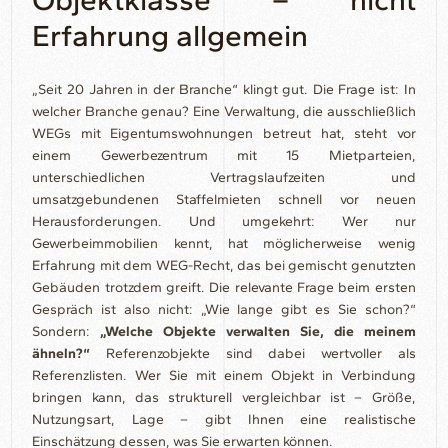
Erfahrung allgemein
„Seit 20 Jahren in der Branche“ klingt gut. Die Frage ist: In
welcher Branche genau? Eine Verwaltung, die ausschließlich
WEGs mit Eigentumswohnungen betreut hat, steht vor
einem Gewerbezentrum mit 15 Mietparteien,
unterschiedlichen Vertragslaufzeiten und
umsatzgebundenen Staffelmieten schnell vor neuen
Herausforderungen. Und umgekehrt: Wer nur
Gewerbeimmobilien kennt, hat möglicherweise wenig
Erfahrung mit dem WEG-Recht, das bei gemischt genutzten
Gebäuden trotzdem greift. Die relevante Frage beim ersten
Gespräch ist also nicht: „Wie lange gibt es Sie schon?“
Sondern:
„Welche Objekte verwalten Sie, die meinem
ähneln?“
Referenzobjekte sind dabei wertvoller als
Referenzlisten. Wer Sie mit einem Objekt in Verbindung
bringen kann, das strukturell vergleichbar ist – Größe,
Nutzungsart, Lage – gibt Ihnen eine realistische
Einschätzung dessen, was Sie erwarten können.