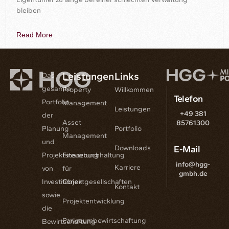
bleiben
Read More
Leistungen
Links
Das
gesamte
Property
Willkommen
Telefon
Portfolio
Management
Leistungen
+49 381
der
Asset
85761300
Planung
Portfolio
Management
und
Downloads
E-Mail
Projektsteuerung
Finanzbuchhaltung
info@hgg-
Karriere
von
für
gmbh.de
Investitionen
Objektgesellschaften
Kontakt
sowie
Projektentwicklung
die
Parkraumbewirtschaftung
Bewirtschaftung