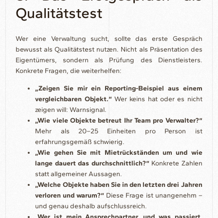
Qualitätstest
Wer eine Verwaltung sucht, sollte das erste Gespräch
bewusst als Qualitätstest nutzen. Nicht als Präsentation des
Eigentümers, sondern als Prüfung des Dienstleisters.
Konkrete Fragen, die weiterhelfen:
„Zeigen Sie mir ein Reporting-Beispiel aus einem
vergleichbaren Objekt.“
Wer keins hat oder es nicht
zeigen will: Warnsignal.
„Wie viele Objekte betreut Ihr Team pro Verwalter?“
Mehr als 20–25 Einheiten pro Person ist
erfahrungsgemäß schwierig.
„Wie gehen Sie mit Mietrückständen um und wie
lange dauert das durchschnittlich?“
Konkrete Zahlen
statt allgemeiner Aussagen.
„Welche Objekte haben Sie in den letzten drei Jahren
verloren und warum?“
Diese Frage ist unangenehm –
und genau deshalb aufschlussreich.
„Wer ist mein Ansprechpartner, und was passiert,