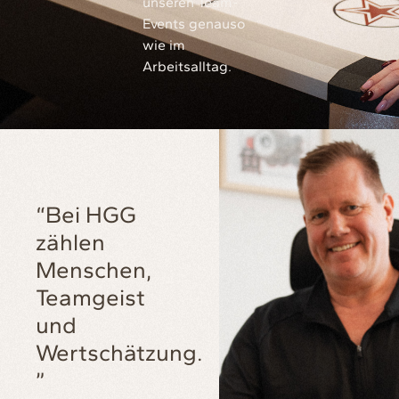
unseren Team-
Events genauso
wie im
Arbeitsalltag.
“Bei HGG
zählen
Menschen,
Teamgeist
und
Wertschätzung.
”