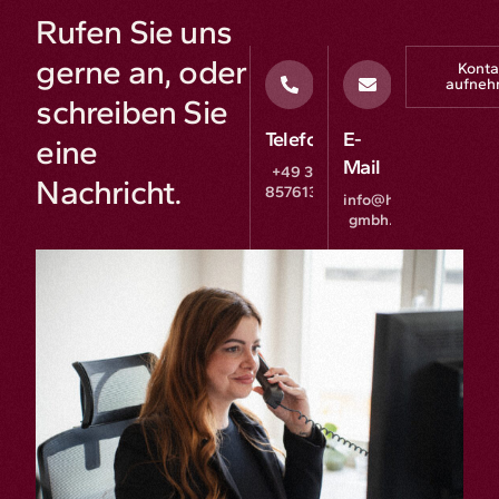
Rufen Sie uns
gerne an, oder
Konta
aufne
schreiben Sie
Telefon
E-
eine
Mail
+49 381
Nachricht.
85761300
info@hgg-
gmbh.de