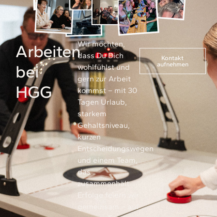
Wir möchten,
Arbeiten
dass Du Dich
Kontakt
aufnehmen
bei
wohlfühlst und
gern zur Arbeit
HGG
kommst – mit 30
Tagen Urlaub,
starkem
Gehaltsniveau,
kurzen
Entscheidungswegen
und einem Team,
das
zusammenhält.
Erfolge feiern wir
gemeinsam – auf