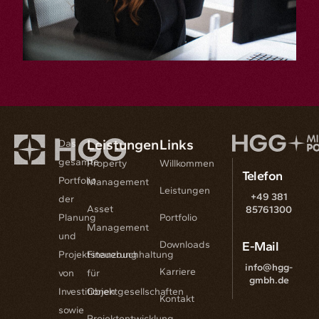
Leistungen
Links
Das
gesamte
Property
Willkommen
Telefon
Portfolio
Management
Leistungen
+49 381
der
Asset
85761300
Planung
Portfolio
Management
und
Downloads
E-Mail
Projektsteuerung
Finanzbuchhaltung
info@hgg-
Karriere
von
für
gmbh.de
Investitionen
Objektgesellschaften
Kontakt
sowie
Projektentwicklung