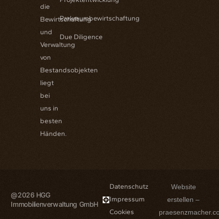
die
Parkraumbewirtschaftung
Bewirtschaftung
und
Due Diligence
Verwaltung
von
Bestandsobjekten
liegt
bei
uns in
besten
Händen.
Datenschutz
Website
@2026 HGG
Impressum
erstellen –
Immobilienverwaltung GmbH
Cookies
praesenzmacher.c