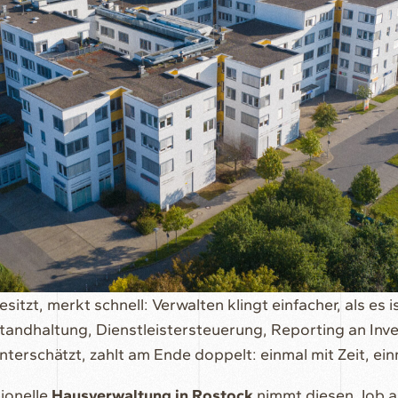
itzt, merkt schnell: Verwalten klingt einfacher, als es i
ndhaltung, Dienstleistersteuerung, Reporting an Inves
unterschätzt, zahlt am Ende doppelt: einmal mit Zeit, ei
sionelle
Hausverwaltung in Rostock
nimmt diesen Job a