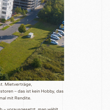
st. Mietverträge,
toren – das ist kein Hobby, das
nmal mit Rendite.
b – vorausgesetzt, man wählt