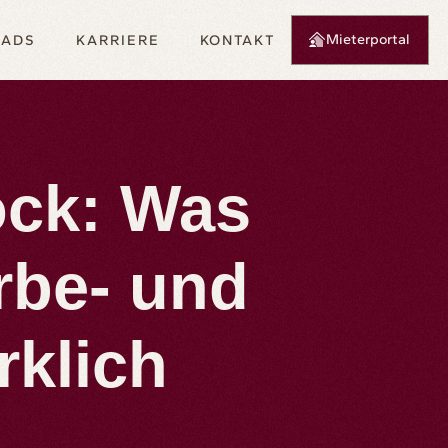
Mieterportal
OADS
KARRIERE
KONTAKT
ock: Was
rbe- und
klich