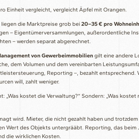
o Einheit vergleicht, vergleicht Äpfel mit Orangen.
liegen die Marktpreise grob bei
20–35 € pro Wohneinh
ngen – Eigentümerversammlungen, außerordentliche I
chten – werden separat abgerechnet.
Management von Gewerbeimmobilien
gilt eine andere Lo
äche, dem Volumen und dem vereinbarten Leistungsumfan
leistersteuerung, Reporting –, bezahlt entsprechend. 
en will, zahlt weniger.
ht: „Was kostet die Verwaltung?“ Sondern: „Was kostet 
nagt wird. Mieter, die nicht gezahlt haben und trotzdem
en Wert des Objekts untergrääbt. Reporting, das beim
nd die wirklichen Kosten.