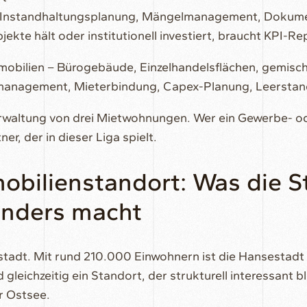
Instandhaltungsplanung, Mängelmanagement, Dokume
kte hält oder institutionell investiert, braucht KPI-R
obilien – Bürogebäude, Einzelhandelsflächen, gemisc
rmanagement, Mieterbindung, Capex-Planung, Leerstan
Verwaltung von drei Mietwohnungen. Wer ein Gewerbe- o
er, der in dieser Liga spielt.
obilienstandort: Was die S
onders macht
stadt. Mit rund 210.000 Einwohnern ist die Hansestadt 
ichzeitig ein Standort, der strukturell interessant ble
r Ostsee.