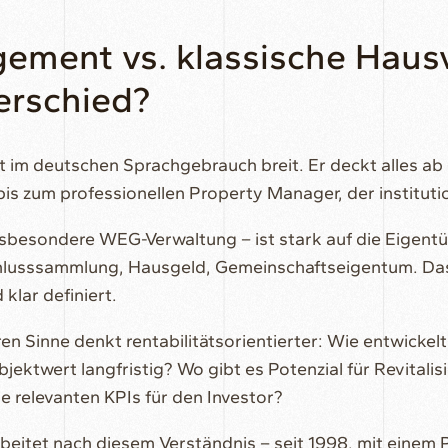
ement vs. klassische Haus
erschied?
 im deutschen Sprachgebrauch breit. Er deckt alles ab –
is zum professionellen Property Manager, der institutio
nsbesondere WEG-Verwaltung – ist stark auf die Eigent
usssammlung, Hausgeld, Gemeinschaftseigentum. Das i
klar definiert.
en Sinne denkt rentabilitätsorientierter: Wie entwickel
jektwert langfristig? Wo gibt es Potenzial für Revitali
 relevanten KPIs für den Investor?
tet nach diesem Verständnis – seit 1998, mit einem P