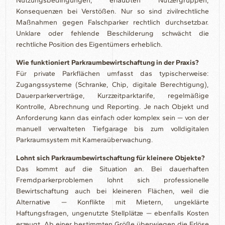
Nutzungsbedingungen, erlaubten Nutzergruppen,
Konsequenzen bei Verstößen. Nur so sind zivilrechtliche
Maßnahmen gegen Falschparker rechtlich durchsetzbar.
Unklare oder fehlende Beschilderung schwächt die
rechtliche Position des Eigentümers erheblich.
Wie funktioniert Parkraumbewirtschaftung in der Praxis?
Für private Parkflächen umfasst das typischerweise:
Zugangssysteme (Schranke, Chip, digitale Berechtigung),
Dauerparkerverträge, Kurzzeitparktarife, regelmäßige
Kontrolle, Abrechnung und Reporting. Je nach Objekt und
Anforderung kann das einfach oder komplex sein — von der
manuell verwalteten Tiefgarage bis zum volldigitalen
Parkraumsystem mit Kameraüberwachung.
Lohnt sich Parkraumbewirtschaftung für kleinere Objekte?
Das kommt auf die Situation an. Bei dauerhaften
Fremdparkerproblemen lohnt sich professionelle
Bewirtschaftung auch bei kleineren Flächen, weil die
Alternative — Konflikte mit Mietern, ungeklärte
Haftungsfragen, ungenutzte Stellplätze — ebenfalls Kosten
erzeugt. Ab einer bestimmten Größe überwiegen die Erlöse