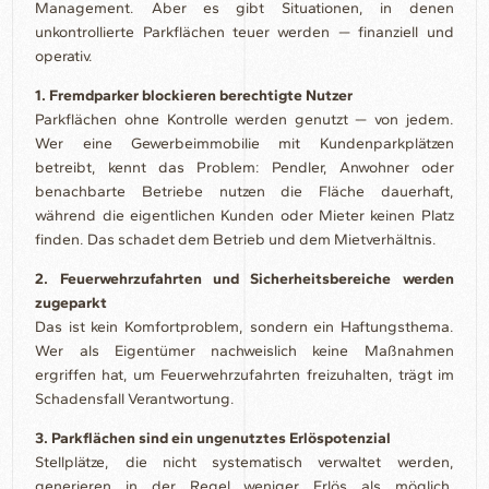
Management. Aber es gibt Situationen, in denen
unkontrollierte Parkflächen teuer werden — finanziell und
operativ.
1. Fremdparker blockieren berechtigte Nutzer
Parkflächen ohne Kontrolle werden genutzt — von jedem.
Wer eine Gewerbeimmobilie mit Kundenparkplätzen
betreibt, kennt das Problem: Pendler, Anwohner oder
benachbarte Betriebe nutzen die Fläche dauerhaft,
während die eigentlichen Kunden oder Mieter keinen Platz
finden. Das schadet dem Betrieb und dem Mietverhältnis.
2. Feuerwehrzufahrten und Sicherheitsbereiche werden
zugeparkt
Das ist kein Komfortproblem, sondern ein Haftungsthema.
Wer als Eigentümer nachweislich keine Maßnahmen
ergriffen hat, um Feuerwehrzufahrten freizuhalten, trägt im
Schadensfall Verantwortung.
3. Parkflächen sind ein ungenutztes Erlöspotenzial
Stellplätze, die nicht systematisch verwaltet werden,
generieren in der Regel weniger Erlös als möglich.