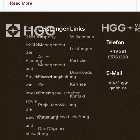
Read More
Leistungen
Links
Das
gesamte
Property
Willkommen
Telefon
Portfolio
Management
Leistungen
+49 381
der
Asset
85761300
Planung
Portfolio
Management
und
Downloads
E-Mail
Projektsteuerung
Finanzbuchhaltung
info@hgg-
Karriere
von
für
gmbh.de
Investitionen
Objektgesellschaften
Kontakt
sowie
Projektentwicklung
die
Parkraumbewirtschaftung
Bewirtschaftung
und
Due Diligence
Verwaltung