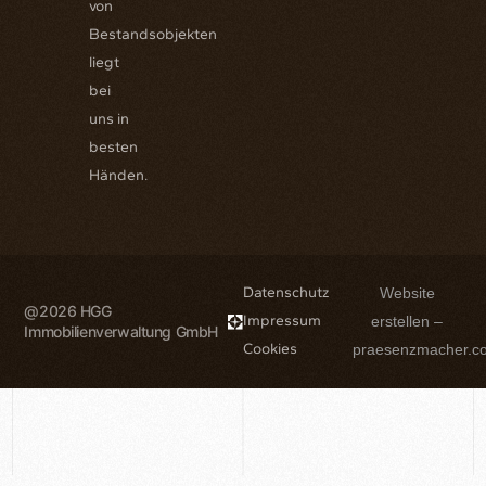
von
Bestandsobjekten
liegt
bei
uns in
besten
Händen.
Datenschutz
Website
@2026 HGG
Impressum
erstellen –
Immobilienverwaltung GmbH
Cookies
praesenzmacher.c